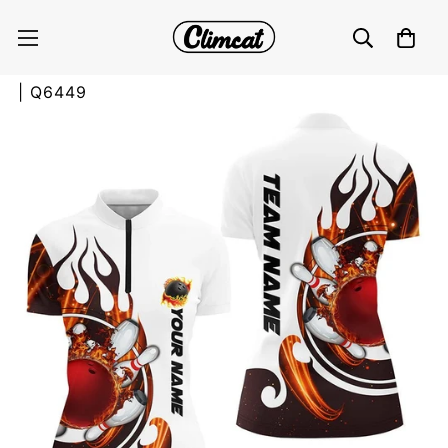
Weißes Bowling-Quarter-Zip-Shirt für Damen |
Personalisiert mit Flammen-Bowlingkugel-Pins
| Q6449