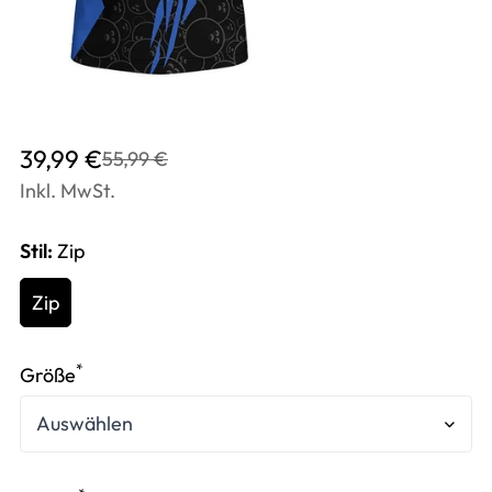
Translation
Translation
39,99 €
55,99 €
missing:
missing:
Inkl. MwSt.
de.products.product.price.sale_price
de.products.product.price.regular_price
Stil:
Zip
Zip
*
Größe