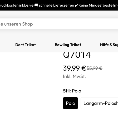
ruckkosten inklusive 🚚 schnelle Lieferzeiten ✔️Keine Mindestbestell
Personalisie
ie unseren Shop
mit Flammen
Bowling Trik
Dart Trikot
Bowling Trikot
Hilfe & S
Q7014
Translation
Translation
39,99 €
55,99 €
missing:
missing:
Inkl. MwSt.
de.products.product.price
de.products.product.price
Stil:
Polo
Polo
Langarm-Polosh