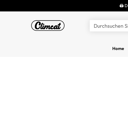
🖨 D
Durchsuchen S
Home