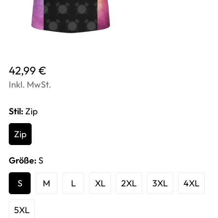
Translation
42,99 €
missing:
Inkl. MwSt.
de.products.product.price.regular_price
Stil:
Zip
Zip
Größe:
S
S
M
L
XL
2XL
3XL
4XL
5XL