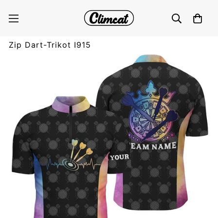
Personalisiertes Herren Dart-Shirt mit Darts
Herzschlag-Muster, individuell anpassbares 1/4
Zip Dart-Trikot I915