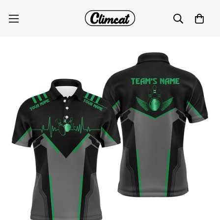
Personalisierte Bowling Herzklopfen Team
Bowlers Polo Shirt für Herren B76