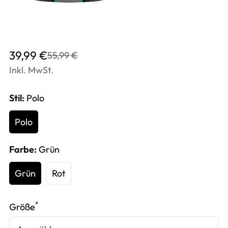
Translation
Translation
39,99 €
55,99 €
missing:
missing:
Inkl. MwSt.
de.products.product.price.sale_price
de.products.product.price.regular_price
Stil:
Polo
Polo
Farbe:
Grün
Grün
Rot
*
Größe