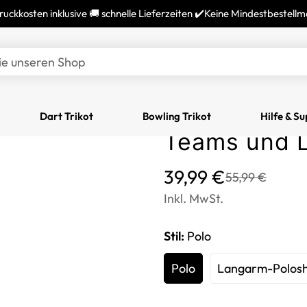
ruckkosten inklusive 🚚 schnelle Lieferzeiten ✔️Keine Mindestbestell
Herren Bowli
ie unseren Shop
Individuell 
Flammen - P
Dart Trikot
Bowling Trikot
Hilfe & S
Teams und 
Translation
Translation
39,99 €
55,99 €
missing:
missing:
Inkl. MwSt.
de.products.product.price
de.products.product.price
Stil:
Polo
Polo
Langarm-Polosh