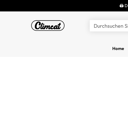
🖨 D
Durchsuchen S
Home