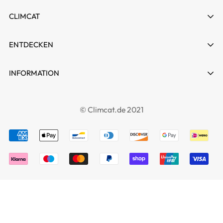
Shirt nach Ihren Wünschen. Mit der Option zur
Kontakt:
E-Mail an
cs@climcat.de
für weitere
M (48)
74
43
102
CLIMCAT
Personalisierung durch Namen, Teamname, Logos
Fragen.
L (50)
76
46
112
oder individuelle Muster drücken Sie Ihre
Kontakt aufnehmen?
ENTDECKEN
XL (52)
79
49
122
Leidenschaft für Bowling auf einzigartige Weise
Montag - Sonntag von 06:00 - 17:00
Uhr
2XL (54)
81
52
132
aus.
E-Mail:
cs@climcat.de
Home
INFORMATION
3XL (56)
84
55
142
Telefon:
4915212340003
Komfort und Funktionalität:
Gefertigt aus
Auftragsverfolgung
Climcat, Inc.
4XL (58)
86
58
152
Stornierung und Änderung
leichtem, UV-beständigem Stoff, bietet dieses
FAQs
Erfüllungszentrum:
Grenzstraße 13, 06112, Halle,
© Climcat.de 2021
5XL (60)
88
61
162
Poloshirt höchsten Tragekomfort bei allen
Zahlungsarten
Deutschland 🇩🇪
Über uns
Größentabelle Damen | Lockere Passform
Aktivitäten. Dank der feuchtigkeitsableitenden und
Versanddienstleister:
DHL
Datenschutzerklärung
Kontakt
Größe
Länge(cm)
Schulter(cm)
Brust(cm)
Taille(cm)
schnell trocknenden Eigenschaften eignet es sich
*Derzeit können wir Ihren Anruf/Ihre
Rückerstattungsrichtlinien
S (36)
64
39
95
85
Search
Sprachnachricht leider nicht entgegennehmen.
ideal für jede Wetterlage.
AGB
Bitte kontaktieren Sie uns über
M (38)
66
40
101
91
Stilvoll und praktisch:
Dieses Shirt vereint Casual
unser
Kontaktformular
.
Impressum
L (40-
68
41
107
97
und Sportlichkeit – perfekt für vielseitige Einsätze.
Versand & Lieferung
42)
cs@climcat.de
Mit seinem Schutz bietenden, atmungsaktiven