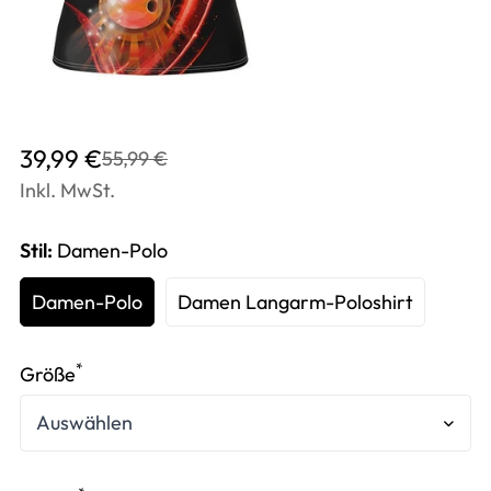
Translation
Translation
39,99 €
55,99 €
missing:
missing:
Inkl. MwSt.
de.products.product.price.sale_price
de.products.product.price.regular_price
Stil:
Damen-Polo
Damen-Polo
Damen Langarm-Poloshirt
*
Größe